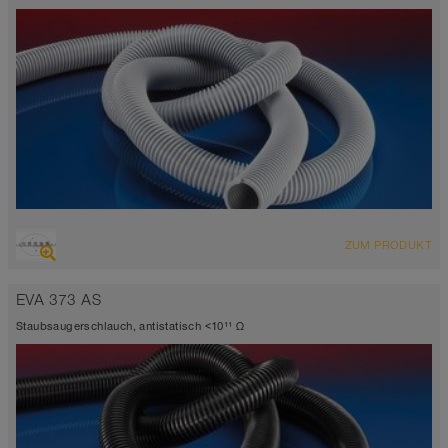
ÜBERSICHT
ZUM PRODUKT
grau
trittfest
EVA 373 AS
-45°C bis 65°C
Staubsaugerschlauch, antistatisch <10¹¹ Ω