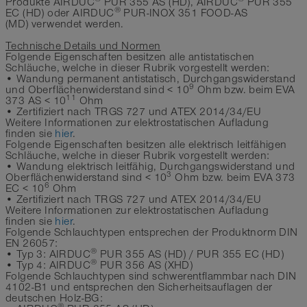
Produkte AIRDUC
PUR 355 AS (HD), AIRDUC
PUR 355
®
EC (HD) oder AIRDUC
PUR-INOX 351 FOOD-AS
(MD) verwendet werden.
Technische Details und Normen
Folgende Eigenschaften besitzen alle antistatischen
Schläuche, welche in dieser Rubrik vorgestellt werden:
• Wandung permanent antistatisch, Durchgangswiderstand
9
und Oberflächenwiderstand sind < 10
Ohm bzw. beim EVA
11
373 AS < 10
Ohm
• Zertifiziert nach TRGS 727 und ATEX 2014/34/EU
Weitere Informationen zur elektrostatischen Aufladung
finden sie
hier
.
Folgende Eigenschaften besitzen alle elektrisch leitfähigen
Schläuche, welche in dieser Rubrik vorgestellt werden:
• Wandung elektrisch leitfähig, Durchgangswiderstand und
3
Oberflächenwiderstand sind < 10
Ohm bzw. beim EVA 373
6
EC < 10
Ohm
• Zertifiziert nach TRGS 727 und ATEX 2014/34/EU
Weitere Informationen zur elektrostatischen Aufladung
finden sie
hier
.
Folgende Schlauchtypen entsprechen der Produktnorm DIN
EN 26057:
®
• Typ 3: AIRDUC
PUR 355 AS (HD) / PUR 355 EC (HD)
®
• Typ 4: AIRDUC
PUR 356 AS (XHD)
Folgende Schlauchtypen sind schwerentflammbar nach DIN
4102-B1 und entsprechen den Sicherheitsauflagen der
deutschen Holz-BG:
®