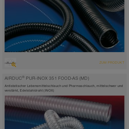
ÜBERSICHT
ZUM PRODUKT
hoch abriebfester Saugschlauch + Druckschlauch
elektrisch leitfähig <10³ Ω
®
AIRDUC
PUR-INOX 351 FOOD-AS (MD)
Wandstärke 1,4mm
-40°C bis 90°C
Antistatischer Lebensmittelschlauch und Pharmaschlauch, mittelschwer und
verstärkt, Edelstahldraht (INOX)