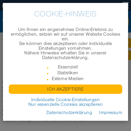
DE
COOKIE-HINWEIS
Um Ihnen ein angenehmes Online-Erlebnis zu
ermöglichen, setzen wir auf unserer Website Cookies
ein.
Startseite
|
Produkte
|
Branchenbereiche
|
Schläuche für Industriesauger
Sie können dies akzeptieren oder individuelle
Einstellungen vornehmen.
Nähere Hinweise erhalten Sie in unserer
SCHLÄUCHE FÜR
Datenschutzerklärung.
INDUSTRIESAUGER
Essenziell
Statistiken
Externe Medien
In diesem Bereich möchten wir Sie bei der Auswahl des
geeigneten Schlauchs für Industriesauger unterstützen. Im
ICH AKZEPTIERE
Folgenden haben wir eine erste Auswahl der geeignetsten
Schläuche für den Einsatz in Industriesaugern aus unserem
Individuelle Cookie-Einstellungen
Schlauchsortiment für Sie zusammengestellt. Die hier
Nur essenzielle Cookies akzeptieren
aufgeführten Produkte sind je nach Typ antistatisch (AS)
bzw. elektrisch leitfähigen (EC) erhältlich. Weitere wichtige
Datenschutzerklärung
Impressum
Informationen zum Einsatz von Schläuchen für
Industriesaugern finden Sie weiter unten.