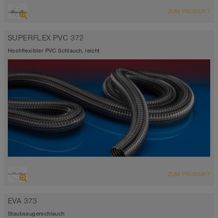
ÜBERSICHT
ZUM PRODUKT
antistatisch < 10⁹
hoch abriebfester Saugschlauch + Druckschlauch,
SUPERFLEX PVC 372
Polyurethanschlauch
Wandstärke 1,5mm
Hochflexibler PVC Schlauch, leicht
-40°C bis 90°C (125°C)
FDA und EU konform
ÜBERSICHT
ZUM PRODUKT
Saugschlauch + Druckschlauch
schwarz
EVA 373
0°C bis 85°C
Staubsaugerschlauch