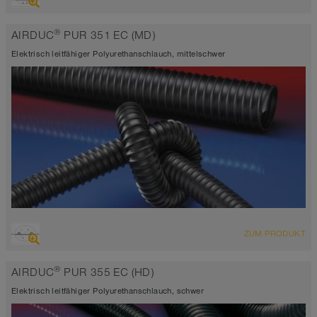
extrem abriebfester Saugschlauch + Druckschlauch,
Mehrzweckschlauch + Universalschlauch
®
AIRDUC
PUR 351 EC (MD)
antistatisch < 10⁹
Wandstärke 2,0 - 2,5mm
Elektrisch leitfähiger Polyurethanschlauch, mittelschwer
-40°C bis 90°C (125°C)
ÜBERSICHT
ZUM PRODUKT
hoch abriebfester Saugschlauch + Druckschlauch
elektrisch leitfähig <10³ Ω
®
AIRDUC
PUR 355 EC (HD)
Wandstärke ca. 0,7 mm
-40°C bis 90°C
Elektrisch leitfähiger Polyurethanschlauch, schwer