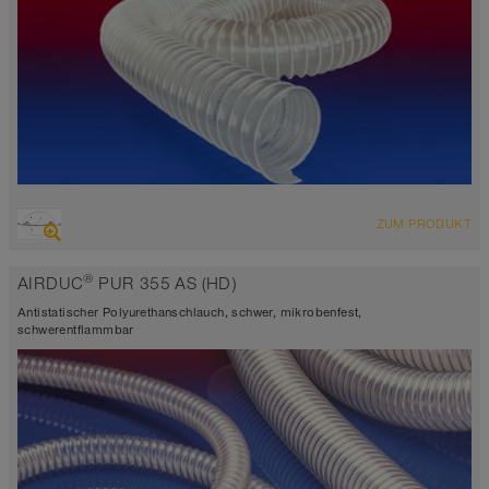
ÜBERSICHT
ZUM PRODUKT
hoch abriebfester Saugschlauch + Druckschlauch,
Mehrzweckschlauch + Universalschlauch
®
AIRDUC
PUR 355 AS (HD)
antistatisch ca. 10⁹ Ω
Wandstärke 0,9mm
Antistatischer Polyurethanschlauch, schwer, mikrobenfest,
-40°C bis 90°C (125°C)
schwerentflammbar