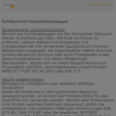
ÜBERSICHT
ZUM PRODUKT
schwarz
trittfest
-25°C bis 65°C
Schläuche für Industriestaubsauger
Anwendungen und Eigenschaften
Ähnlich wie bei Staubsaugern für den heimischen Gebrauch
dienen Industriesauger dazu, Schmutz und Dreck zu
entfernen. Jedoch werden Industriesauger und
insbesondere der hier verwendete Saugschlauch höheren
Belastungen ausgesetzt, wie beispielsweise heißem Schmutz,
grobem abrasivem Schmutz oder auch Flüssigkeiten sowie
deren Kombinationen. Um diesen Belastungen
standzuhalten, eignen sich vor allem Saugschläuche aus
Polyurethan oder EVA, wie beispielsweise unsere Modelle
®
AIRDUC
PUR 355 AS (HD) oder EVA 373.
Häufig gestellte Fragen
Benötige ich antistatische oder elektrisch leitfähige
Schläuche?
Sollen die Schläuche in nicht gefährdeten Bereichen
eingesetzt werden, so können die Produkte EVA 373 oder
SuperFlex 372 verwendet werden. Werden aber Kohlenstaub
oder ähnlich explosive Materialen abgesaugt, sollten die
antistatischen oder elektrisch leitfähigen Ausführungen EVA
373 AS / EVA 373 EC oder die bewährten NORRES
®
®