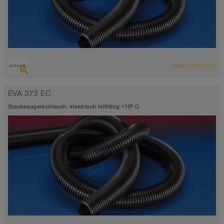
ÜBERSICHT
ZUM PRODUKT
schwarz
trittfest
EVA 373 EC
-25°C bis 65°C
Staubsaugerschlauch, elektrisch leitfähig <10⁶ Ω