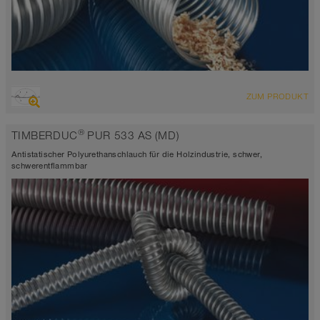
ÜBERSICHT
ZUM PRODUKT
abriebfester Saugschlauch + Druckschlauch
Wandstärke ca. 0,7 mm
®
TIMBERDUC
PUR 533 AS (MD)
-40°C bis 90°C (125°C)
Antistatischer Polyurethanschlauch für die Holzindustrie, schwer,
schwerentflammbar