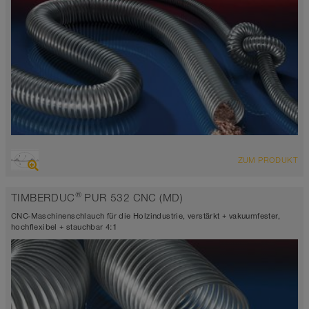
ÜBERSICHT
ZUM PRODUKT
abriebfester Saugschlauch + Druckschlauch
antistatisch < 10⁹
®
TIMBERDUC
PUR 532 CNC (MD)
Wandstärke ca. 0,6 mm
-40°C bis 90°C (125°C)
CNC-Maschinenschlauch für die Holzindustrie, verstärkt + vakuumfester,
hochflexibel + stauchbar 4:1