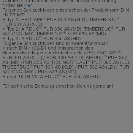
Weitere Informationen zur elektrostatischen Aufladung
finden sie
hier
.
Folgende Schlauchtypen entsprechen der Produktnorm DIN
EN 26057:
®
®
• Typ 1: PROTAPE
PUR 301 AS (XLD), TIMBERDUC
PUR 531 AS (XLD)
®
®
• Typ 2: AIRDUC
PUR 350 AS (MD), TIMBERDUC
PUR
®
532 CNC (MD), TIMBERDUC
PUR 533 AS (MD)
®
• Typ 3: AIRDUC
PUR 355 AS (HD)
Folgende Schlauchtypen sind schwerentflammbar:
• nach DIN 4102-B1 und entsprechen den
®
Sicherheitsauflagen der deutschen Holz-BG: PROTAPE
®
PUR 301 AS (XLD) / PUR 330 AS (LD), AIRDUC
PUR 350
®
AS (MD) /PUR 355 AS (HD), NORPLAST
PUR 385 AS (LD),
®
TIMBERDUC
PUR 531 AS (XLD) / PUR 532 AS (LD) / PUR
532 CNC (MD) / PUR 533 AS (MD)
®
• nach UL94-V2: AIRDUC
PUR 355 AS (HD)
Für technische Beratung sprechen Sie uns gerne an!