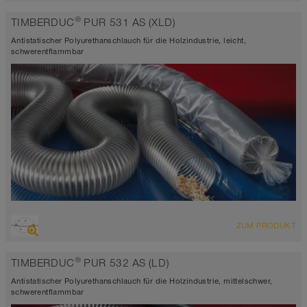
Mehrzweckschlauch + Universalschlauch
®
TIMBERDUC
PUR 531 AS (XLD)
antistatisch < 10⁹
Wandstärke 1,5mm
Antistatischer Polyurethanschlauch für die Holzindustrie, leicht,
-40°C bis 90°C (125°C)
schwerentflammbar
ÜBERSICHT
ZUM PRODUKT
abriebfester Saugschlauch + Druckschlauch
antistatisch < 10⁹
®
TIMBERDUC
PUR 532 AS (LD)
Wandstärke 0,4mm
-40°C bis 90°C (125°C)
Antistatischer Polyurethanschlauch für die Holzindustrie, mittelschwer,
schwerentflammbar