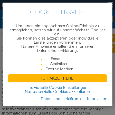
DE
COOKIE-HINWEIS
Um Ihnen ein angenehmes Online-Erlebnis zu
ermöglichen, setzen wir auf unserer Website Cookies
ein.
Startseite
|
Produkte
|
Branchenbereiche
|
Schläuche für die Holzbearbeitung
Sie können dies akzeptieren oder individuelle
Einstellungen vornehmen.
Nähere Hinweise erhalten Sie in unserer
SCHLÄUCHE FÜR DIE
Datenschutzerklärung.
HOLZBEARBEITUNG
Essenziell
Statistiken
Externe Medien
In diesem Bereich möchten wir Sie bei der Auswahl des
geeigneten Schlauchs zum Einsatz in der Holzbearbeitung
ICH AKZEPTIERE
unterstützen. Im Folgenden haben wir eine erste Auswahl
der geeignetsten Schläuche zur Holzstaubabsaugung aus
Individuelle Cookie-Einstellungen
unserem Schlauchsortiment für Sie zusammengestellt. Die
Nur essenzielle Cookies akzeptieren
hier aufgeführten Produkte eignen sich für die Verwendung
an CNC-Maschinen, Sägen, Holzbearbeitungsmaschinen,
Datenschutzerklärung
Impressum
Schleifmaschinen und zur Absaugung von Holzstaub und
Holzspänen. Alle Absaugschläuche aus diesem Bereich sind
selbstverständlich schwer entflammbar. Weitere wichtige
Informationen zum Einsatz der Schläuche für die