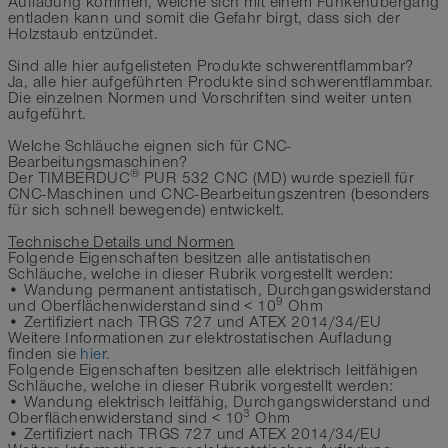
Aufladung kommen, welche sich mit einem Funkenübergang
entladen kann und somit die Gefahr birgt, dass sich der
Holzstaub entzündet.
Sind alle hier aufgelisteten Produkte schwerentflammbar?
Ja, alle hier aufgeführten Produkte sind schwerentflammbar.
Die einzelnen Normen und Vorschriften sind weiter unten
aufgeführt.
Welche Schläuche eignen sich für CNC-
Bearbeitungsmaschinen?
®
Der TIMBERDUC
PUR 532 CNC (MD) wurde speziell für
CNC-Maschinen und CNC-Bearbeitungszentren (besonders
für sich schnell bewegende) entwickelt.
Technische Details und Normen
Folgende Eigenschaften besitzen alle antistatischen
Schläuche, welche in dieser Rubrik vorgestellt werden:
• Wandung permanent antistatisch, Durchgangswiderstand
9
und Oberflächenwiderstand sind < 10
Ohm
• Zertifiziert nach TRGS 727 und ATEX 2014/34/EU
Weitere Informationen zur elektrostatischen Aufladung
finden sie
hier
.
Folgende Eigenschaften besitzen alle elektrisch leitfähigen
Schläuche, welche in dieser Rubrik vorgestellt werden:
• Wandung elektrisch leitfähig, Durchgangswiderstand und
3
Oberflächenwiderstand sind < 10
Ohm
• Zertifiziert nach TRGS 727 und ATEX 2014/34/EU