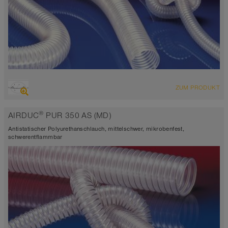
ÜBERSICHT
ZUM PRODUKT
hoch abriebfester Saugschlauch + Druckschlauch,
Mehrzweckschlauch + Universalschlauch
®
AIRDUC
PUR 350 AS (MD)
antistatisch < 10⁹
Wandstärke ca. 0,6 mm
Antistatischer Polyurethanschlauch, mittelschwer, mikrobenfest,
-40°C bis 90°C (125°C)
schwerentflammbar