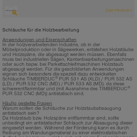
ÜBERSICHT
ZUM PRODUKT
Bis 600°C
Schläuche für die Holzbearbeitung
Anwendungen und Eigenschaften
In der holzverarbeitenden Industrie, ob in der
Möbelproduktion oder in Sägewerken, entstehen Holzstäube
und Holzspäne, die abgesaugt werden müssen. Ebenfalls
muss bei industriellen Sägen, Kantenbearbeitungsmaschinen
oder auch bspw. bei Parkettschleifmaschinen Holzstaub
abgesaugt werden. Für die geschilderten Anwendungen
eignen sich besonders die speziell dazu entwickelten
®
Schläuche TIMBERDUC
PUR 531 AS (XLD) / PUR 532 AS
(LD) / PUR 532 CNC (MD) / PUR 533 AS (MD), da diese
®
schwerentflammbar und (mit Ausnahme des TIMBERDUC
PUR 532 CNC (MD)) antistatisch sind.
Häufig gestellte Fragen
Warum sollten die Schläuche zur Holzstaubabsaugung
antistatisch sein?
Da Holzstaub bzw. Holzspäne entflammbar sind, sollte
unbedingt ein antistatischer Schlauch zur Absaugung dieser
eingesetzt werden. Während der Förderung kann es durch
Reibung am Wandungsmaterial zu einer elektrostatischen