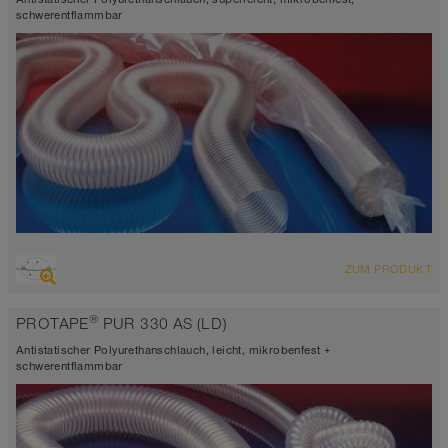
schwerentflammbar
ÜBERSICHT
ZUM PRODUKT
abriebfester Saugschlauch + Druckschlauch, Mehrzweckschlauch +
Universalschlauch
®
PROTAPE
PUR 330 AS (LD)
antistatisch < 10⁹
Wandstärke 0,4mm
Antistatischer Polyurethanschlauch, leicht, mikrobenfest +
-40°C bis 90°C (125°C)
schwerentflammbar