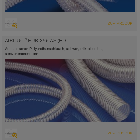
ÜBERSICHT
ZUM PRODUKT
hoch abriebfester Saugschlauch + Druckschlauch,
Mehrzweckschlauch + Universalschlauch
®
AIRDUC
PUR 355 AS (HD)
antistatisch < 10⁹
Wandstärke ca. 0,7 mm
Antistatischer Polyurethanschlauch, schwer, mikrobenfest,
-40°C bis 90°C (125°C)
schwerentflammbar
ÜBERSICHT
ZUM PRODUKT
hoch abriebfester Saugschlauch + Druckschlauch,