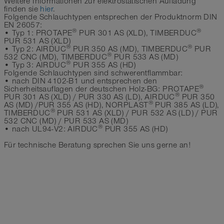
Weitere Informationen zur elektrostatischen Aufladung
finden sie
hier
.
Folgende Schlauchtypen entsprechen der Produktnorm DIN
EN 26057:
®
®
• Typ 1: PROTAPE
PUR 301 AS (XLD), TIMBERDUC
PUR 531 AS (XLD)
®
®
• Typ 2: AIRDUC
PUR 350 AS (MD), TIMBERDUC
PUR
®
532 CNC (MD), TIMBERDUC
PUR 533 AS (MD)
®
• Typ 3: AIRDUC
PUR 355 AS (HD)
Folgende Schlauchtypen sind schwerentflammbar:
• nach DIN 4102-B1 und entsprechen den
®
Sicherheitsauflagen der deutschen Holz-BG: PROTAPE
®
PUR 301 AS (XLD) / PUR 330 AS (LD), AIRDUC
PUR 350
®
AS (MD) /PUR 355 AS (HD), NORPLAST
PUR 385 AS (LD),
®
TIMBERDUC
PUR 531 AS (XLD) / PUR 532 AS (LD) / PUR
532 CNC (MD) / PUR 533 AS (MD)
®
• nach UL94-V2: AIRDUC
PUR 355 AS (HD)
Für technische Beratung sprechen Sie uns gerne an!