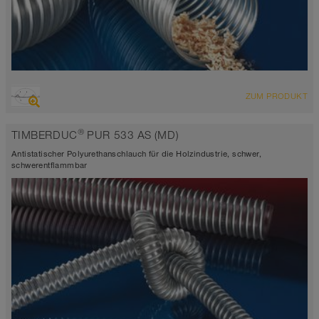
ÜBERSICHT
ZUM PRODUKT
abriebfester Saugschlauch + Druckschlauch
Wandstärke ca. 0,7 mm
®
TIMBERDUC
PUR 533 AS (MD)
-40°C bis 90°C (125°C)
Antistatischer Polyurethanschlauch für die Holzindustrie, schwer,
schwerentflammbar