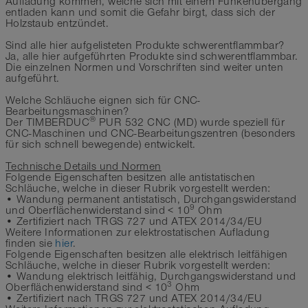
Aufladung kommen, welche sich mit einem Funkenübergang
entladen kann und somit die Gefahr birgt, dass sich der
Holzstaub entzündet.
Sind alle hier aufgelisteten Produkte schwerentflammbar?
Ja, alle hier aufgeführten Produkte sind schwerentflammbar.
Die einzelnen Normen und Vorschriften sind weiter unten
aufgeführt.
Welche Schläuche eignen sich für CNC-
Bearbeitungsmaschinen?
®
Der TIMBERDUC
PUR 532 CNC (MD) wurde speziell für
CNC-Maschinen und CNC-Bearbeitungszentren (besonders
für sich schnell bewegende) entwickelt.
Technische Details und Normen
Folgende Eigenschaften besitzen alle antistatischen
Schläuche, welche in dieser Rubrik vorgestellt werden:
• Wandung permanent antistatisch, Durchgangswiderstand
9
und Oberflächenwiderstand sind < 10
Ohm
• Zertifiziert nach TRGS 727 und ATEX 2014/34/EU
Weitere Informationen zur elektrostatischen Aufladung
finden sie
hier
.
Folgende Eigenschaften besitzen alle elektrisch leitfähigen
Schläuche, welche in dieser Rubrik vorgestellt werden:
• Wandung elektrisch leitfähig, Durchgangswiderstand und
3
Oberflächenwiderstand sind < 10
Ohm
• Zertifiziert nach TRGS 727 und ATEX 2014/34/EU