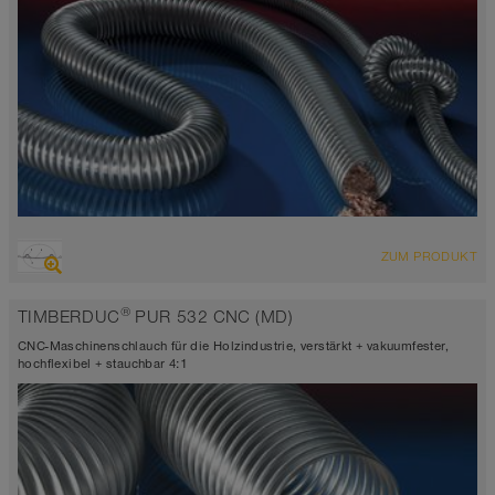
ÜBERSICHT
ZUM PRODUKT
abriebfester Saugschlauch + Druckschlauch
antistatisch < 10⁹
®
TIMBERDUC
PUR 532 CNC (MD)
Wandstärke ca. 0,6 mm
-40°C bis 90°C (125°C)
CNC-Maschinenschlauch für die Holzindustrie, verstärkt + vakuumfester,
hochflexibel + stauchbar 4:1