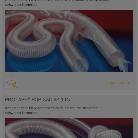
schwerentflammbar
ÜBERSICHT
ZUM PRODUKT
abriebfester Saugschlauch + Druckschlauch, Mehrzweckschlauch +
Universalschlauch
®
PROTAPE
PUR 330 AS (LD)
antistatisch < 10⁹
Wandstärke 0,4mm
Antistatischer Polyurethanschlauch, leicht, mikrobenfest +
-40°C bis 90°C (125°C)
schwerentflammbar