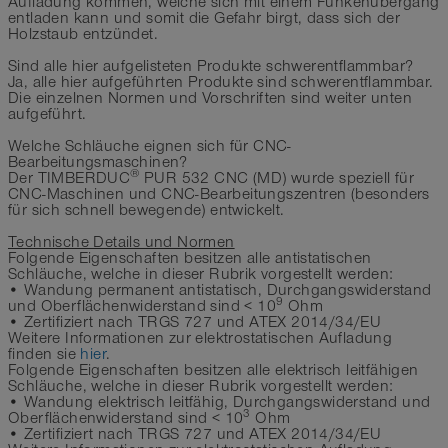
Aufladung kommen, welche sich mit einem Funkenübergang
entladen kann und somit die Gefahr birgt, dass sich der
Holzstaub entzündet.
Sind alle hier aufgelisteten Produkte schwerentflammbar?
Ja, alle hier aufgeführten Produkte sind schwerentflammbar.
Die einzelnen Normen und Vorschriften sind weiter unten
aufgeführt.
Welche Schläuche eignen sich für CNC-
Bearbeitungsmaschinen?
®
Der TIMBERDUC
PUR 532 CNC (MD) wurde speziell für
CNC-Maschinen und CNC-Bearbeitungszentren (besonders
für sich schnell bewegende) entwickelt.
Technische Details und Normen
Folgende Eigenschaften besitzen alle antistatischen
Schläuche, welche in dieser Rubrik vorgestellt werden:
• Wandung permanent antistatisch, Durchgangswiderstand
9
und Oberflächenwiderstand sind < 10
Ohm
• Zertifiziert nach TRGS 727 und ATEX 2014/34/EU
Weitere Informationen zur elektrostatischen Aufladung
finden sie
hier
.
Folgende Eigenschaften besitzen alle elektrisch leitfähigen
Schläuche, welche in dieser Rubrik vorgestellt werden:
• Wandung elektrisch leitfähig, Durchgangswiderstand und
3
Oberflächenwiderstand sind < 10
Ohm
• Zertifiziert nach TRGS 727 und ATEX 2014/34/EU