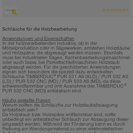
ÜBERSICHT
ZUM PRODUKT
Bis 600°C
Schläuche für die Holzbearbeitung
Anwendungen und Eigenschaften
In der holzverarbeitenden Industrie, ob in der
Möbelproduktion oder in Sägewerken, entstehen Holzstäube
und Holzspäne, die abgesaugt werden müssen. Ebenfalls
muss bei industriellen Sägen, Kantenbearbeitungsmaschinen
oder auch bspw. bei Parkettschleifmaschinen Holzstaub
abgesaugt werden. Für die geschilderten Anwendungen
eignen sich besonders die speziell dazu entwickelten
®
Schläuche TIMBERDUC
PUR 531 AS (XLD) / PUR 532 AS
(LD) / PUR 532 CNC (MD) / PUR 533 AS (MD), da diese
®
schwerentflammbar und (mit Ausnahme des TIMBERDUC
PUR 532 CNC (MD)) antistatisch sind.
Häufig gestellte Fragen
Warum sollten die Schläuche zur Holzstaubabsaugung
antistatisch sein?
Da Holzstaub bzw. Holzspäne entflammbar sind, sollte
unbedingt ein antistatischer Schlauch zur Absaugung dieser
eingesetzt werden. Während der Förderung kann es durch
Reibung am Wandungsmaterial zu einer elektrostatischen