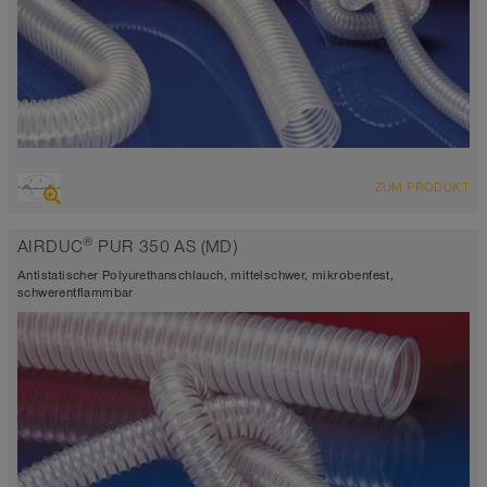
ÜBERSICHT
ZUM PRODUKT
hoch abriebfester Saugschlauch + Druckschlauch,
Mehrzweckschlauch + Universalschlauch
®
AIRDUC
PUR 350 AS (MD)
antistatisch < 10⁹
Wandstärke ca. 0,6 mm
Antistatischer Polyurethanschlauch, mittelschwer, mikrobenfest,
-40°C bis 90°C (125°C)
schwerentflammbar