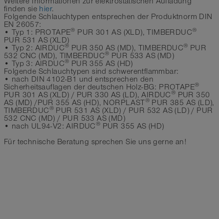
Weitere Informationen zur elektrostatischen Aufladung
finden sie
hier
.
Folgende Schlauchtypen entsprechen der Produktnorm DIN
EN 26057:
®
®
• Typ 1: PROTAPE
PUR 301 AS (XLD), TIMBERDUC
PUR 531 AS (XLD)
®
®
• Typ 2: AIRDUC
PUR 350 AS (MD), TIMBERDUC
PUR
®
532 CNC (MD), TIMBERDUC
PUR 533 AS (MD)
®
• Typ 3: AIRDUC
PUR 355 AS (HD)
Folgende Schlauchtypen sind schwerentflammbar:
• nach DIN 4102-B1 und entsprechen den
®
Sicherheitsauflagen der deutschen Holz-BG: PROTAPE
®
PUR 301 AS (XLD) / PUR 330 AS (LD), AIRDUC
PUR 350
®
AS (MD) /PUR 355 AS (HD), NORPLAST
PUR 385 AS (LD),
®
TIMBERDUC
PUR 531 AS (XLD) / PUR 532 AS (LD) / PUR
532 CNC (MD) / PUR 533 AS (MD)
®
• nach UL94-V2: AIRDUC
PUR 355 AS (HD)
Für technische Beratung sprechen Sie uns gerne an!