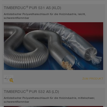
Mehrzweckschlauch + Universalschlauch
®
TIMBERDUC
PUR 531 AS (XLD)
antistatisch < 10⁹
Wandstärke 1,5mm
Antistatischer Polyurethanschlauch für die Holzindustrie, leicht,
-40°C bis 90°C (125°C)
schwerentflammbar
ÜBERSICHT
ZUM PRODUKT
abriebfester Saugschlauch + Druckschlauch
antistatisch < 10⁹
®
TIMBERDUC
PUR 532 AS (LD)
Wandstärke 0,4mm
-40°C bis 90°C (125°C)
Antistatischer Polyurethanschlauch für die Holzindustrie, mittelschwer,
schwerentflammbar