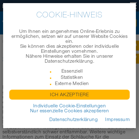
DE
COOKIE-HINWEIS
Um Ihnen ein angenehmes Online-Erlebnis zu
ermöglichen, setzen wir auf unserer Website Cookies
ein.
Startseite
|
Produkte
|
Branchenbereiche
|
Schläuche für die Holzbearbeitung
Sie können dies akzeptieren oder individuelle
Einstellungen vornehmen.
Nähere Hinweise erhalten Sie in unserer
SCHLÄUCHE FÜR DIE
Datenschutzerklärung.
HOLZBEARBEITUNG
Essenziell
Statistiken
Externe Medien
In diesem Bereich möchten wir Sie bei der Auswahl des
geeigneten Schlauchs zum Einsatz in der Holzbearbeitung
ICH AKZEPTIERE
unterstützen. Im Folgenden haben wir eine erste Auswahl
der geeignetsten Schläuche zur Holzstaubabsaugung aus
Individuelle Cookie-Einstellungen
unserem Schlauchsortiment für Sie zusammengestellt. Die
Nur essenzielle Cookies akzeptieren
hier aufgeführten Produkte eignen sich für die Verwendung
an CNC-Maschinen, Sägen, Holzbearbeitungsmaschinen,
Datenschutzerklärung
Impressum
Schleifmaschinen und zur Absaugung von Holzstaub und
Holzspänen. Alle Absaugschläuche aus diesem Bereich sind
selbstverständlich schwer entflammbar. Weitere wichtige
Informationen zum Einsatz der Schläuche für die