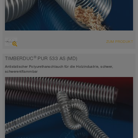
ÜBERSICHT
ZUM PRODUKT
abriebfester Saugschlauch + Druckschlauch
Wandstärke ca. 0,7 mm
®
TIMBERDUC
PUR 533 AS (MD)
-40°C bis 90°C (125°C)
Antistatischer Polyurethanschlauch für die Holzindustrie, schwer,
schwerentflammbar