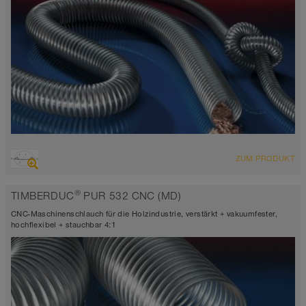
ÜBERSICHT
ZUM PRODUKT
abriebfester Saugschlauch + Druckschlauch
antistatisch < 10⁹
®
TIMBERDUC
PUR 532 CNC (MD)
Wandstärke ca. 0,6 mm
-40°C bis 90°C (125°C)
CNC-Maschinenschlauch für die Holzindustrie, verstärkt + vakuumfester,
hochflexibel + stauchbar 4:1