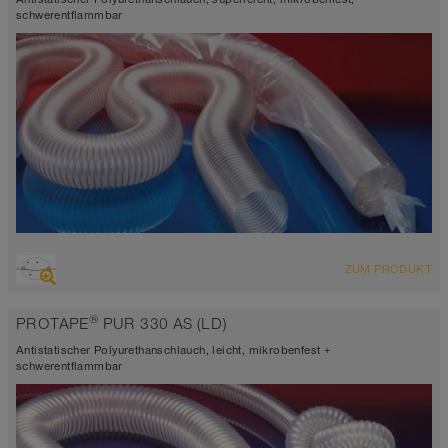
schwerentflammbar
ÜBERSICHT
ZUM PRODUKT
abriebfester Saugschlauch + Druckschlauch, Mehrzweckschlauch +
Universalschlauch
®
PROTAPE
PUR 330 AS (LD)
antistatisch < 10⁹
Wandstärke 0,4mm
Antistatischer Polyurethanschlauch, leicht, mikrobenfest +
-40°C bis 90°C (125°C)
schwerentflammbar